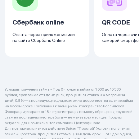
Сбербанк online
QR CODE
Оплата через приложение или
Оплата через счи
на сайте Сбербанк Online
камерой смартфо
Условия получения займа «Под 0»: сумма займа от 1 000 до 10 580
рублей; срок займа от 1 до 35 дней; процентная ставка 0 % в первые 14
дней; 0.8 % — в последующие дни, возможно досрочное погашение займа
на любом сроке. Требования к заёмщикам: гражданство Российской
Федерации; возраст от 18 лет; регистрация по месту обращения; трудовой
стаж на последнем месте работы — не менее трёх месяцев. Продукт
актуален для новых клиентов компании Центрофинанс.
Для повторных клиентов действует Заёим "Простой" Условия получения
займа «Простой»: процентная ставка 0,8% в день; срок — от 1 до 35 дней;