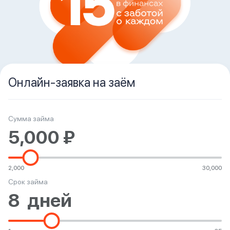
вопрос
данных
Онлайн-заявка на заём
Ответы
Оформить заявку
на
Сумма займа
вопросы
Войти под другим номером
2,000
30,000
Срок займа