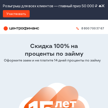
Розыгрыш для всех клиентов — главный приз 50 000 ₽ 🔥
Участвовать
8 800 700 37 67
Я
согласен(а)
на
Скидка 100% на
Я
проценты по займу
ознакомлен
Наши
с
Оформите заем и не платите 14 дней проценты по займу
контакты
правилами
предоставления
займов
,
политикой
Ок
Ок
сайта
,
даю
согласие
на
обработку
Задать
личных