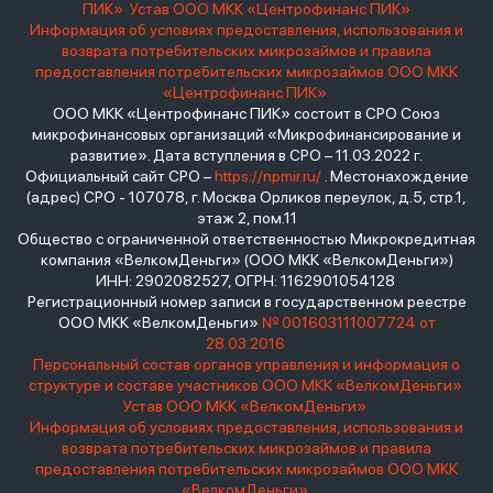
ПИК»
Устав ООО МКК «Центрофинанс ПИК»
Информация об условиях предоставления, использования и
возврата потребительских микрозаймов и правила
предоставления потребительских микрозаймов ООО МКК
«Центрофинанс ПИК»
ООО МКК «Центрофинанс ПИК» состоит в СРО Союз
микрофинансовых организаций «Микрофинансирование и
развитие». Дата вступления в СРО – 11.03.2022 г.
Официальный сайт СРО –
https://npmir.ru/
. Местонахождение
(адрес) СРО - 107078, г. Москва Орликов переулок, д.5, стр.1,
этаж 2, пом.11
Общество с ограниченной ответственностью Микрокредитная
компания «ВелкомДеньги» (ООО МКК «ВелкомДеньги»)
ИНН: 2902082527, ОГРН: 1162901054128
Регистрационный номер записи в государственном реестре
ООО МКК «ВелкомДеньги»
№ 001603111007724 от
28.03.2016
Персональный состав органов управления и информация о
структуре и составе участников ООО МКК «ВелкомДеньги»
Устав ООО МКК «ВелкомДеньги»
Информация об условиях предоставления, использования и
возврата потребительских микрозаймов и правила
предоставления потребительских микрозаймов ООО МКК
«ВелкомДеньги»