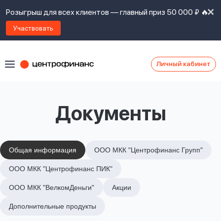
Розыгрыш для всех клиентов — главный приз 50 000 ₽ 🔥
Участвовать
Личный кабинет
Я
согласен(а)
на
Я
Документы
ознакомлен
Наши
с
контакты
правилами
предоставления
займов
,
Общая информация
ООО МКК "Центрофинанс Групп"
политикой
Ок
Ок
ООО МКК "Центрофинанс ПИК"
сайта
,
даю
ООО МКК "ВелкомДеньги"
Акции
согласие
на
Дополнительные продукты
обработку
Задать
личных