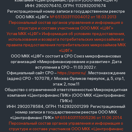
компания «Центрофинанс Групп» (ООО МКК «ЦФГ»)
ИНН: 2902076410, ОГРН: 1132932001674
Регистрационный номер записи в государственном реестре
ООО МКК «ЦФГ»
№ 651303111004012 от 18.03.2013
Персональный состав органов управления и информация о
структуре и составе участников ООО МКК «ЦФГ»
Устав МКК «ЦФГ»
Информация об условиях предоставления,
использования и возврата потребительских микрозаймов и
правила предоставления потребительских микрозаймов МКК
«ЦФГ»
ООО МКК «ЦФГ» состоит в СРО Союз микрофинансовых
организаций «Микрофинансирование и развитие». Дата
вступления в СРО – 11.03.2022 г.
Официальный сайт СРО –
https://npmir.ru/
. Местонахождение
(адрес) СРО - 107078, г. Москва Орликов переулок, д.5, стр.1,
этаж 2, пом.11
Общество с ограниченной ответственностью Микрокредитная
компания «Центрофинанс ПИК» (ООО МКК «Центрофинанс
ПИК»)
ИНН: 2902078584, ОГРН: 1142932001299 Регистрационный
номер записи в государственном реестре ООО МКК
«Центрофинанс ПИК»
№ 651403111005236 от 11.06.2014
Персональный состав органов управления и информация о
структуре и составе участников ООО МКК «Центрофинанс