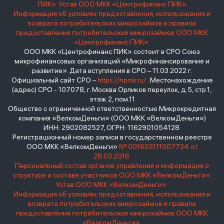
ПИК»
Устав ООО МКК «Центрофинанс ПИК»
Информация об условиях предоставления, использования и
возврата потребительских микрозаймов и правила
предоставления потребительских микрозаймов ООО МКК
«Центрофинанс ПИК»
ООО МКК «Центрофинанс ПИК» состоит в СРО Союз
микрофинансовых организаций «Микрофинансирование и
развитие». Дата вступления в СРО – 11.03.2022 г.
Официальный сайт СРО –
https://npmir.ru/
. Местонахождение
(адрес) СРО - 107078, г. Москва Орликов переулок, д.5, стр.1,
этаж 2, пом.11
Общество с ограниченной ответственностью Микрокредитная
компания «ВелкомДеньги» (ООО МКК «ВелкомДеньги»)
ИНН: 2902082527, ОГРН: 1162901054128
Регистрационный номер записи в государственном реестре
ООО МКК «ВелкомДеньги»
№ 001603111007724 от
28.03.2016
Персональный состав органов управления и информация о
структуре и составе участников ООО МКК «ВелкомДеньги»
Устав ООО МКК «ВелкомДеньги»
Информация об условиях предоставления, использования и
возврата потребительских микрозаймов и правила
предоставления потребительских микрозаймов ООО МКК
«ВелкомДеньги»