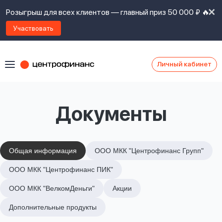
Розыгрыш для всех клиентов — главный приз 50 000 ₽ 🔥
Участвовать
Личный кабинет
Я
согласен(а)
на
Я
Документы
ознакомлен
Наши
с
контакты
правилами
предоставления
займов
,
Общая информация
ООО МКК "Центрофинанс Групп"
политикой
Ок
Ок
ООО МКК "Центрофинанс ПИК"
сайта
,
даю
ООО МКК "ВелкомДеньги"
Акции
согласие
на
Дополнительные продукты
обработку
Задать
личных