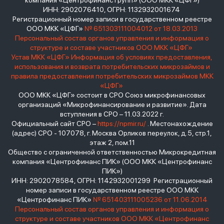
компания «Центрофинанс Групп» (ООО МКК «ЦФГ»)
ИНН: 2902076410, ОГРН: 1132932001674
Регистрационный номер записи в государственном реестре
ООО МКК «ЦФГ»
№ 651303111004012 от 18.03.2013
Персональный состав органов управления и информация о
структуре и составе участников ООО МКК «ЦФГ»
Устав МКК «ЦФГ»
Информация об условиях предоставления,
использования и возврата потребительских микрозаймов и
правила предоставления потребительских микрозаймов МКК
«ЦФГ»
ООО МКК «ЦФГ» состоит в СРО Союз микрофинансовых
организаций «Микрофинансирование и развитие». Дата
вступления в СРО – 11.03.2022 г.
Официальный сайт СРО –
https://npmir.ru/
. Местонахождение
(адрес) СРО - 107078, г. Москва Орликов переулок, д.5, стр.1,
этаж 2, пом.11
Общество с ограниченной ответственностью Микрокредитная
компания «Центрофинанс ПИК» (ООО МКК «Центрофинанс
ПИК»)
ИНН: 2902078584, ОГРН: 1142932001299 Регистрационный
номер записи в государственном реестре ООО МКК
«Центрофинанс ПИК»
№ 651403111005236 от 11.06.2014
Персональный состав органов управления и информация о
структуре и составе участников ООО МКК «Центрофинанс