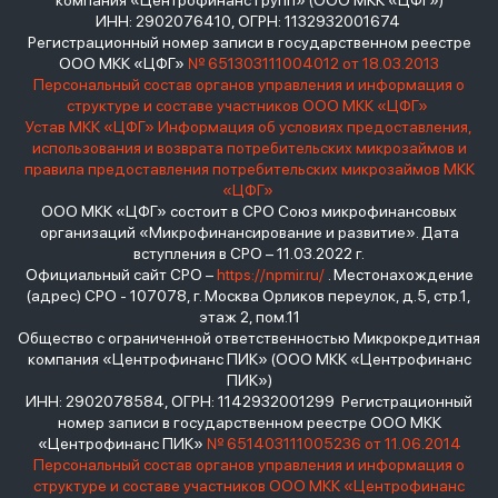
компания «Центрофинанс Групп» (ООО МКК «ЦФГ»)
ИНН: 2902076410, ОГРН: 1132932001674
Регистрационный номер записи в государственном реестре
ООО МКК «ЦФГ»
№ 651303111004012 от 18.03.2013
Персональный состав органов управления и информация о
структуре и составе участников ООО МКК «ЦФГ»
Устав МКК «ЦФГ»
Информация об условиях предоставления,
использования и возврата потребительских микрозаймов и
правила предоставления потребительских микрозаймов МКК
«ЦФГ»
ООО МКК «ЦФГ» состоит в СРО Союз микрофинансовых
организаций «Микрофинансирование и развитие». Дата
вступления в СРО – 11.03.2022 г.
Официальный сайт СРО –
https://npmir.ru/
. Местонахождение
(адрес) СРО - 107078, г. Москва Орликов переулок, д.5, стр.1,
этаж 2, пом.11
Общество с ограниченной ответственностью Микрокредитная
компания «Центрофинанс ПИК» (ООО МКК «Центрофинанс
ПИК»)
ИНН: 2902078584, ОГРН: 1142932001299 Регистрационный
номер записи в государственном реестре ООО МКК
«Центрофинанс ПИК»
№ 651403111005236 от 11.06.2014
Персональный состав органов управления и информация о
структуре и составе участников ООО МКК «Центрофинанс