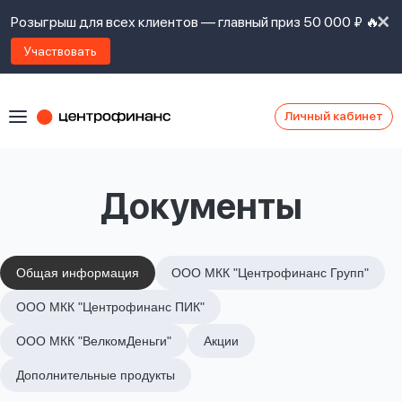
Розыгрыш для всех клиентов — главный приз 50 000 ₽ 🔥
Участвовать
Личный кабинет
Я
согласен(а)
на
Я
Документы
ознакомлен
Наши
с
контакты
правилами
предоставления
займов
,
Общая информация
ООО МКК "Центрофинанс Групп"
политикой
Ок
Ок
ООО МКК "Центрофинанс ПИК"
сайта
,
даю
ООО МКК "ВелкомДеньги"
Акции
согласие
на
Дополнительные продукты
обработку
Задать
личных