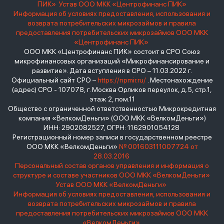
ПИК»
Устав ООО МКК «Центрофинанс ПИК»
Информация об условиях предоставления, использования и
возврата потребительских микрозаймов и правила
предоставления потребительских микрозаймов ООО МКК
«Центрофинанс ПИК»
ООО МКК «Центрофинанс ПИК» состоит в СРО Союз
микрофинансовых организаций «Микрофинансирование и
развитие». Дата вступления в СРО – 11.03.2022 г.
Официальный сайт СРО –
https://npmir.ru/
. Местонахождение
(адрес) СРО - 107078, г. Москва Орликов переулок, д.5, стр.1,
этаж 2, пом.11
Общество с ограниченной ответственностью Микрокредитная
компания «ВелкомДеньги» (ООО МКК «ВелкомДеньги»)
ИНН: 2902082527, ОГРН: 1162901054128
Регистрационный номер записи в государственном реестре
ООО МКК «ВелкомДеньги»
№ 001603111007724 от
28.03.2016
Персональный состав органов управления и информация о
структуре и составе участников ООО МКК «ВелкомДеньги»
Устав ООО МКК «ВелкомДеньги»
Информация об условиях предоставления, использования и
возврата потребительских микрозаймов и правила
предоставления потребительских микрозаймов ООО МКК
«ВелкомДеньги»