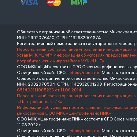
Общество с ограниченной ответственностью Микрокреди
ИНН: 2902076410, ОГРН: 1132932001674
Регистрационный номер записи в государственном реес
Персональный состав органов управления и информация о
Устав МКК «ЦФГ»
Информация об условиях предоставления
потребительских микрозаймов МКК «ЦФГ»
ООО МКК «ЦФГ» состоит в СРО Союз микрофинансовых орга
Официальный сайт СРО –
https://npmir.ru/
. Местонахождение 
Общество с ограниченной ответственностью Микрокред
ИНН: 2902078584, ОГРН: 1142932001299 Регистрационны
651403111005236 от 11.06.2014
Персональный состав органов управления и информация 
«Центрофинанс ПИК»
Информация об условиях предоставления, использования 
микрозаймов ООО МКК «Центрофинанс ПИК»
ООО МКК «Центрофинанс ПИК» состоит в СРО Союз микроф
11.03.2022 г.
Официальный сайт СРО –
https://npmir.ru/
. Местонахождение 
Общество с ограниченной ответственностью Микрокреди