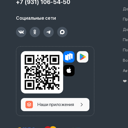
+7 (931) 106-54-50
До
Социальные сети
Пр
До
Пе
По
Вс
Ав
❤️
Наши приложения