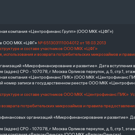
тная компания «Центрофинанс Групп» (ООО МКК «ЦФГ»)
тре ООО МКК «ЦФГ»
№ 651303111004012 от 18.03.2013
 структуре и составе участников ООО МКК «ЦФГ»
, использования и возврата потребительских микрозаймов и прав
низаций «Микрофинансирование и развитие». Дата вступления в С
(адрес) СРО - 107078, г. Москва Орликов переулок, д.5, стр.1, этаж 
итная компания «Центрофинанс ПИК» (ООО МКК «Центрофинанс ПИ
й номер записи в государственном реестре ООО МКК «Центрофи
о структуре и составе участников ООО МКК «Центрофинанс ПИК»
У
и возврата потребительских микрозаймов и правила предоставлени
инансовых организаций «Микрофинансирование и развитие». Дат
(адрес) СРО - 107078, г. Москва Орликов переулок, д.5, стр.1, этаж 
тная компания «ВелкомДеньги» (ООО МКК «ВелкомДеньги»)