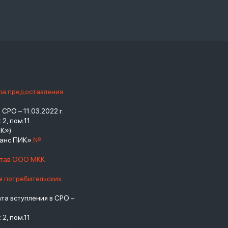
ила предоставления
РО – 11.03.2022 г.
2, пом.11
К»)
нанс ПИК»
№
став ООО МКК
я потребительских
а вступления в СРО –
взять займ - <a
2, пом.11
href="https://viruchay.ru">выручай</a>
- маркетплейс финансов