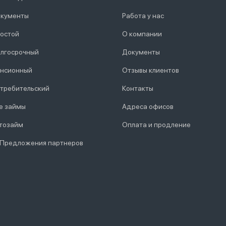
кументы
Работа у нас
остой
О компании
лгосрочный
Документы
нсионный
Отзывы клиентов
требительский
Контакты
е займы
Адреса офисов
тозайм
Оплата и продление
 Предложения партнеров