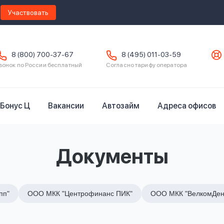
Участвовать
8 (800) 700-37-67
8 (495) 011-03-59
вонок по России бесплатный
Согласно тарифу оператора
Бонус Ц
Вакансии
Автозайм
Адреса офисов
Документы
пп"
ООО МКК "Центрофинанс ПИК"
ООО МКК "ВелкомДен