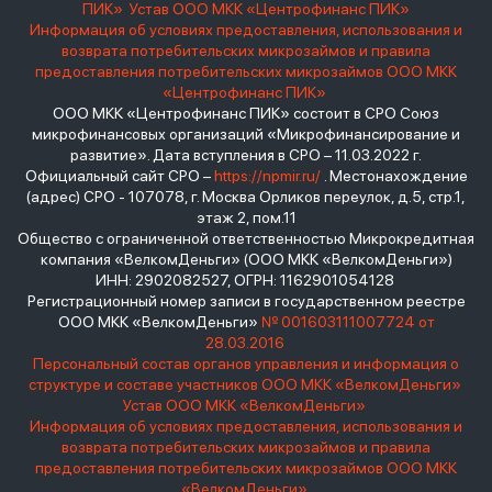
ПИК»
Устав ООО МКК «Центрофинанс ПИК»
Информация об условиях предоставления, использования и
возврата потребительских микрозаймов и правила
предоставления потребительских микрозаймов ООО МКК
«Центрофинанс ПИК»
ООО МКК «Центрофинанс ПИК» состоит в СРО Союз
микрофинансовых организаций «Микрофинансирование и
развитие». Дата вступления в СРО – 11.03.2022 г.
Официальный сайт СРО –
https://npmir.ru/
. Местонахождение
(адрес) СРО - 107078, г. Москва Орликов переулок, д.5, стр.1,
этаж 2, пом.11
Общество с ограниченной ответственностью Микрокредитная
компания «ВелкомДеньги» (ООО МКК «ВелкомДеньги»)
ИНН: 2902082527, ОГРН: 1162901054128
Регистрационный номер записи в государственном реестре
ООО МКК «ВелкомДеньги»
№ 001603111007724 от
28.03.2016
Персональный состав органов управления и информация о
структуре и составе участников ООО МКК «ВелкомДеньги»
Устав ООО МКК «ВелкомДеньги»
Информация об условиях предоставления, использования и
возврата потребительских микрозаймов и правила
предоставления потребительских микрозаймов ООО МКК
«ВелкомДеньги»