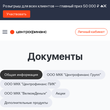
Розыгрыш для всех клиентов — главный приз 50 000 ₽ 🔥
Участвовать
Личный кабинет
Я
согласен(а)
на
Я
Документы
ознакомлен
Наши
с
контакты
правилами
предоставления
займов
,
Общая информация
ООО МКК "Центрофинанс Групп"
политикой
Ок
Ок
ООО МКК "Центрофинанс ПИК"
сайта
,
даю
ООО МКК "ВелкомДеньги"
Акции
согласие
на
Дополнительные продукты
обработку
Задать
личных