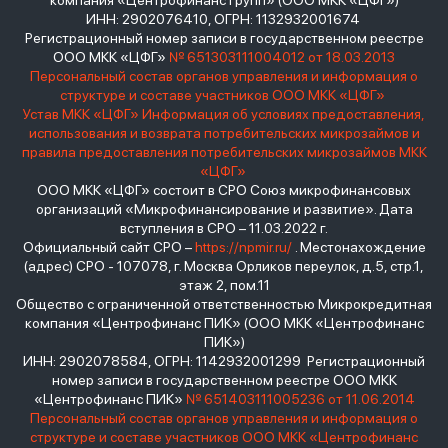
компания «Центрофинанс Групп» (ООО МКК «ЦФГ»)
ИНН: 2902076410, ОГРН: 1132932001674
Регистрационный номер записи в государственном реестре
ООО МКК «ЦФГ»
№ 651303111004012 от 18.03.2013
Персональный состав органов управления и информация о
структуре и составе участников ООО МКК «ЦФГ»
Устав МКК «ЦФГ»
Информация об условиях предоставления,
использования и возврата потребительских микрозаймов и
правила предоставления потребительских микрозаймов МКК
«ЦФГ»
ООО МКК «ЦФГ» состоит в СРО Союз микрофинансовых
организаций «Микрофинансирование и развитие». Дата
вступления в СРО – 11.03.2022 г.
Официальный сайт СРО –
https://npmir.ru/
. Местонахождение
(адрес) СРО - 107078, г. Москва Орликов переулок, д.5, стр.1,
этаж 2, пом.11
Общество с ограниченной ответственностью Микрокредитная
компания «Центрофинанс ПИК» (ООО МКК «Центрофинанс
ПИК»)
ИНН: 2902078584, ОГРН: 1142932001299 Регистрационный
номер записи в государственном реестре ООО МКК
«Центрофинанс ПИК»
№ 651403111005236 от 11.06.2014
Персональный состав органов управления и информация о
структуре и составе участников ООО МКК «Центрофинанс