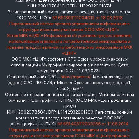
компания «Центрофинанс Групп» (ООО МКК «ЦФГ»)
ИНН: 2902076410, ОГРН: 1132932001674
Регистрационный номер записи в государственном реестре
ООО МКК «ЦФГ»
№ 651303111004012 от 18.03.2013
Персональный состав органов управления и информация о
структуре и составе участников ООО МКК «ЦФГ»
Устав МКК «ЦФГ»
Информация об условиях предоставления,
использования и возврата потребительских микрозаймов и
правила предоставления потребительских микрозаймов МКК
«ЦФГ»
ООО МКК «ЦФГ» состоит в СРО Союз микрофинансовых
организаций «Микрофинансирование и развитие». Дата
вступления в СРО – 11.03.2022 г.
Официальный сайт СРО –
https://npmir.ru/
. Местонахождение
(адрес) СРО - 107078, г. Москва Орликов переулок, д.5, стр.1,
этаж 2, пом.11
Общество с ограниченной ответственностью Микрокредитная
компания «Центрофинанс ПИК» (ООО МКК «Центрофинанс
ПИК»)
ИНН: 2902078584, ОГРН: 1142932001299 Регистрационный
номер записи в государственном реестре ООО МКК
«Центрофинанс ПИК»
№ 651403111005236 от 11.06.2014
Персональный состав органов управления и информация о
структуре и составе участников ООО МКК «Центрофинанс