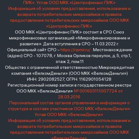
ПИК»
Устав ООО МКК «Центрофинанс ПИК»
Информация об условиях предоставления, использования и
возврата потребительских микрозаймов и правила
предоставления потребительских микрозаймов ООО МКК
«Центрофинанс ПИК»
ООО МКК «Центрофинанс ПИК» состоит в СРО Союз
микрофинансовых организаций «Микрофинансирование и
развитие». Дата вступления в СРО – 11.03.2022 г.
Официальный сайт СРО –
https://npmir.ru/
. Местонахождение
(адрес) СРО - 107078, г. Москва Орликов переулок, д.5, стр.1,
этаж 2, пом.11
Общество с ограниченной ответственностью Микрокредитная
компания «ВелкомДеньги» (ООО МКК «ВелкомДеньги»)
ИНН: 2902082527, ОГРН: 1162901054128
Регистрационный номер записи в государственном реестре
ООО МКК «ВелкомДеньги»
№ 001603111007724 от
28.03.2016
Персональный состав органов управления и информация о
структуре и составе участников ООО МКК «ВелкомДеньги»
Устав ООО МКК «ВелкомДеньги»
Информация об условиях предоставления, использования и
возврата потребительских микрозаймов и правила
предоставления потребительских микрозаймов ООО МКК
«ВелкомДеньги»