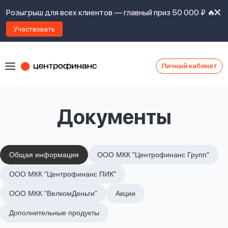
Розыгрыш для всех клиентов — главный приз 50 000 ₽ 🔥
Участвовать
Личный кабинет
Я
согласен(а)
на
Я
Документы
ознакомлен
Наши
с
контакты
правилами
предоставления
займов
,
Общая информация
ООО МКК "Центрофинанс Групп"
политикой
Ок
Ок
ООО МКК "Центрофинанс ПИК"
сайта
,
даю
ООО МКК "ВелкомДеньги"
Акции
согласие
на
Дополнительные продукты
обработку
Задать
личных