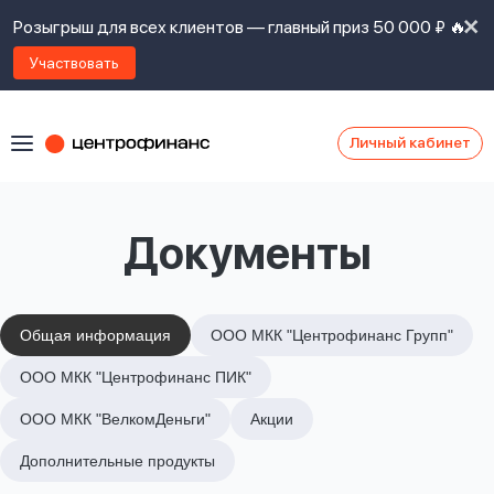
Розыгрыш для всех клиентов — главный приз 50 000 ₽ 🔥
Участвовать
Личный кабинет
Я
согласен(а)
на
Я
Документы
ознакомлен
Наши
с
контакты
правилами
предоставления
займов
,
Общая информация
ООО МКК "Центрофинанс Групп"
политикой
Ок
Ок
ООО МКК "Центрофинанс ПИК"
сайта
,
даю
ООО МКК "ВелкомДеньги"
Акции
согласие
на
Дополнительные продукты
обработку
Задать
личных