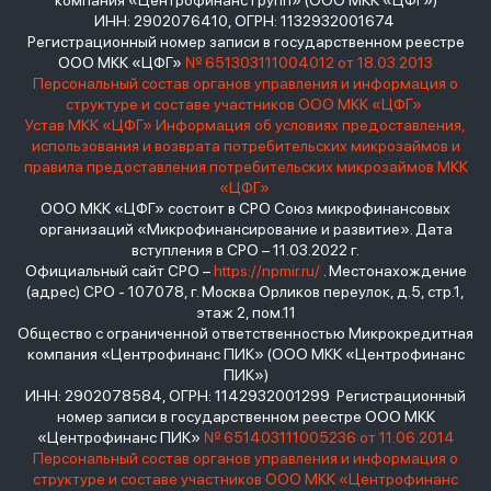
компания «Центрофинанс Групп» (ООО МКК «ЦФГ»)
ИНН: 2902076410, ОГРН: 1132932001674
Регистрационный номер записи в государственном реестре
ООО МКК «ЦФГ»
№ 651303111004012 от 18.03.2013
Персональный состав органов управления и информация о
структуре и составе участников ООО МКК «ЦФГ»
Устав МКК «ЦФГ»
Информация об условиях предоставления,
использования и возврата потребительских микрозаймов и
правила предоставления потребительских микрозаймов МКК
«ЦФГ»
ООО МКК «ЦФГ» состоит в СРО Союз микрофинансовых
организаций «Микрофинансирование и развитие». Дата
вступления в СРО – 11.03.2022 г.
Официальный сайт СРО –
https://npmir.ru/
. Местонахождение
(адрес) СРО - 107078, г. Москва Орликов переулок, д.5, стр.1,
этаж 2, пом.11
Общество с ограниченной ответственностью Микрокредитная
компания «Центрофинанс ПИК» (ООО МКК «Центрофинанс
ПИК»)
ИНН: 2902078584, ОГРН: 1142932001299 Регистрационный
номер записи в государственном реестре ООО МКК
«Центрофинанс ПИК»
№ 651403111005236 от 11.06.2014
Персональный состав органов управления и информация о
структуре и составе участников ООО МКК «Центрофинанс