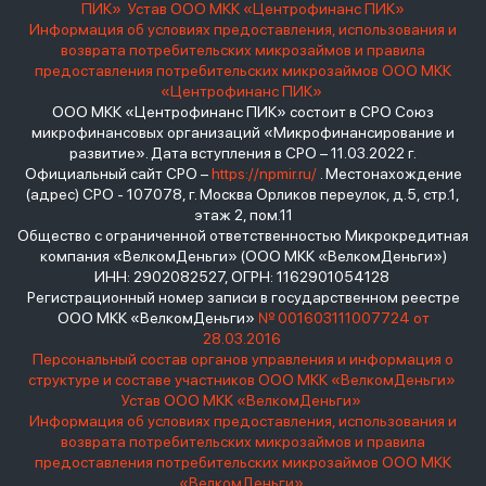
ПИК»
Устав ООО МКК «Центрофинанс ПИК»
Информация об условиях предоставления, использования и
возврата потребительских микрозаймов и правила
предоставления потребительских микрозаймов ООО МКК
«Центрофинанс ПИК»
ООО МКК «Центрофинанс ПИК» состоит в СРО Союз
микрофинансовых организаций «Микрофинансирование и
развитие». Дата вступления в СРО – 11.03.2022 г.
Официальный сайт СРО –
https://npmir.ru/
. Местонахождение
(адрес) СРО - 107078, г. Москва Орликов переулок, д.5, стр.1,
этаж 2, пом.11
Общество с ограниченной ответственностью Микрокредитная
компания «ВелкомДеньги» (ООО МКК «ВелкомДеньги»)
ИНН: 2902082527, ОГРН: 1162901054128
Регистрационный номер записи в государственном реестре
ООО МКК «ВелкомДеньги»
№ 001603111007724 от
28.03.2016
Персональный состав органов управления и информация о
структуре и составе участников ООО МКК «ВелкомДеньги»
Устав ООО МКК «ВелкомДеньги»
Информация об условиях предоставления, использования и
возврата потребительских микрозаймов и правила
предоставления потребительских микрозаймов ООО МКК
«ВелкомДеньги»