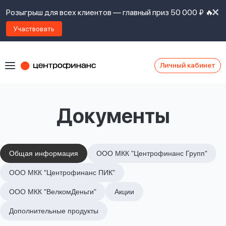
Розыгрыш для всех клиентов — главный приз 50 000 ₽ 🔥
Участвовать
Личный кабинет
Я
согласен(а)
на
Я
Документы
ознакомлен
Наши
с
контакты
правилами
предоставления
займов
,
Общая информация
ООО МКК "Центрофинанс Групп"
политикой
Ок
Ок
ООО МКК "Центрофинанс ПИК"
сайта
,
даю
ООО МКК "ВелкомДеньги"
Акции
согласие
на
Дополнительные продукты
обработку
Задать
личных