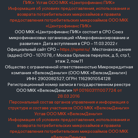
ПИК»
Устав ООО МКК «Центрофинанс ПИК»
Информация об условиях предоставления, использования и
возврата потребительских микрозаймов и правила
предоставления потребительских микрозаймов ООО МКК
«Центрофинанс ПИК»
ООО МКК «Центрофинанс ПИК» состоит в СРО Союз
микрофинансовых организаций «Микрофинансирование и
развитие». Дата вступления в СРО – 11.03.2022 г.
Официальный сайт СРО –
https://npmir.ru/
. Местонахождение
(адрес) СРО - 107078, г. Москва Орликов переулок, д.5, стр.1,
этаж 2, пом.11
Общество с ограниченной ответственностью Микрокредитная
компания «ВелкомДеньги» (ООО МКК «ВелкомДеньги»)
ИНН: 2902082527, ОГРН: 1162901054128
Регистрационный номер записи в государственном реестре
ООО МКК «ВелкомДеньги»
№ 001603111007724 от
28.03.2016
Персональный состав органов управления и информация о
структуре и составе участников ООО МКК «ВелкомДеньги»
Устав ООО МКК «ВелкомДеньги»
Информация об условиях предоставления, использования и
возврата потребительских микрозаймов и правила
предоставления потребительских микрозаймов ООО МКК
«ВелкомДеньги»