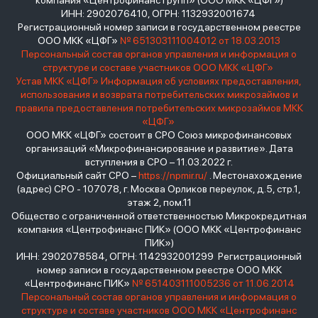
компания «Центрофинанс Групп» (ООО МКК «ЦФГ»)
ИНН: 2902076410, ОГРН: 1132932001674
Регистрационный номер записи в государственном реестре
ООО МКК «ЦФГ»
№ 651303111004012 от 18.03.2013
Персональный состав органов управления и информация о
структуре и составе участников ООО МКК «ЦФГ»
Устав МКК «ЦФГ»
Информация об условиях предоставления,
использования и возврата потребительских микрозаймов и
правила предоставления потребительских микрозаймов МКК
«ЦФГ»
ООО МКК «ЦФГ» состоит в СРО Союз микрофинансовых
организаций «Микрофинансирование и развитие». Дата
вступления в СРО – 11.03.2022 г.
Официальный сайт СРО –
https://npmir.ru/
. Местонахождение
(адрес) СРО - 107078, г. Москва Орликов переулок, д.5, стр.1,
этаж 2, пом.11
Общество с ограниченной ответственностью Микрокредитная
компания «Центрофинанс ПИК» (ООО МКК «Центрофинанс
ПИК»)
ИНН: 2902078584, ОГРН: 1142932001299 Регистрационный
номер записи в государственном реестре ООО МКК
«Центрофинанс ПИК»
№ 651403111005236 от 11.06.2014
Персональный состав органов управления и информация о
структуре и составе участников ООО МКК «Центрофинанс