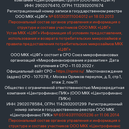
компания «Центрофинанс Групп» (ООО МКК «ЦФГ»)
ИНН: 2902076410, ОГРН: 1132932001674
Регистрационный номер записи в государственном реестре
ООО МКК «ЦФГ»
№ 651303111004012 от 18.03.2013
Персональный состав органов управления и информация о
структуре и составе участников ООО МКК «ЦФГ»
Устав МКК «ЦФГ»
Информация об условиях предоставления,
использования и возврата потребительских микрозаймов и
правила предоставления потребительских микрозаймов МКК
«ЦФГ»
ООО МКК «ЦФГ» состоит в СРО Союз микрофинансовых
организаций «Микрофинансирование и развитие». Дата
вступления в СРО – 11.03.2022 г.
Официальный сайт СРО –
https://npmir.ru/
. Местонахождение
(адрес) СРО - 107078, г. Москва Орликов переулок, д.5, стр.1,
этаж 2, пом.11
Общество с ограниченной ответственностью Микрокредитная
компания «Центрофинанс ПИК» (ООО МКК «Центрофинанс
ПИК»)
ИНН: 2902078584, ОГРН: 1142932001299 Регистрационный
номер записи в государственном реестре ООО МКК
«Центрофинанс ПИК»
№ 651403111005236 от 11.06.2014
Персональный состав органов управления и информация о
структуре и составе участников ООО МКК «Центрофинанс