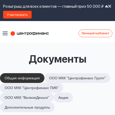
Розыгрыш для всех клиентов — главный приз 50 000 ₽ 🔥
Участвовать
Личный кабинет
Я
согласен(а)
на
Я
Документы
ознакомлен
Наши
с
контакты
правилами
предоставления
займов
,
Общая информация
ООО МКК "Центрофинанс Групп"
политикой
Ок
Ок
ООО МКК "Центрофинанс ПИК"
сайта
,
даю
ООО МКК "ВелкомДеньги"
Акции
согласие
на
Дополнительные продукты
обработку
Задать
личных