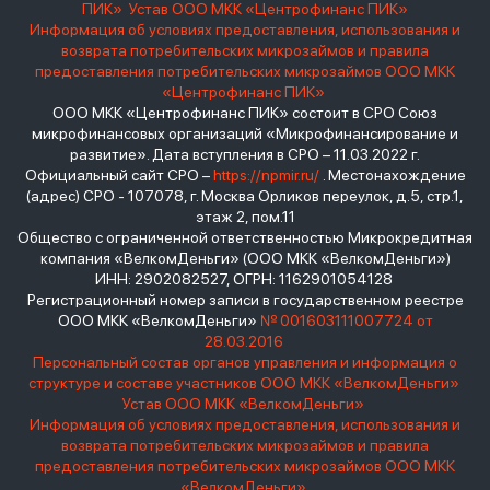
ПИК»
Устав ООО МКК «Центрофинанс ПИК»
Информация об условиях предоставления, использования и
возврата потребительских микрозаймов и правила
предоставления потребительских микрозаймов ООО МКК
«Центрофинанс ПИК»
ООО МКК «Центрофинанс ПИК» состоит в СРО Союз
микрофинансовых организаций «Микрофинансирование и
развитие». Дата вступления в СРО – 11.03.2022 г.
Официальный сайт СРО –
https://npmir.ru/
. Местонахождение
(адрес) СРО - 107078, г. Москва Орликов переулок, д.5, стр.1,
этаж 2, пом.11
Общество с ограниченной ответственностью Микрокредитная
компания «ВелкомДеньги» (ООО МКК «ВелкомДеньги»)
ИНН: 2902082527, ОГРН: 1162901054128
Регистрационный номер записи в государственном реестре
ООО МКК «ВелкомДеньги»
№ 001603111007724 от
28.03.2016
Персональный состав органов управления и информация о
структуре и составе участников ООО МКК «ВелкомДеньги»
Устав ООО МКК «ВелкомДеньги»
Информация об условиях предоставления, использования и
возврата потребительских микрозаймов и правила
предоставления потребительских микрозаймов ООО МКК
«ВелкомДеньги»